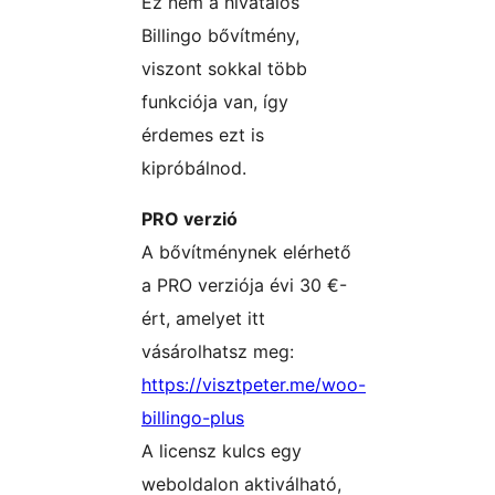
Ez nem a hivatalos
Billingo bővítmény,
viszont sokkal több
funkciója van, így
érdemes ezt is
kipróbálnod.
PRO verzió
A bővítménynek elérhető
a PRO verziója évi 30 €-
ért, amelyet itt
vásárolhatsz meg:
https://visztpeter.me/woo-
billingo-plus
A licensz kulcs egy
weboldalon aktiválható,