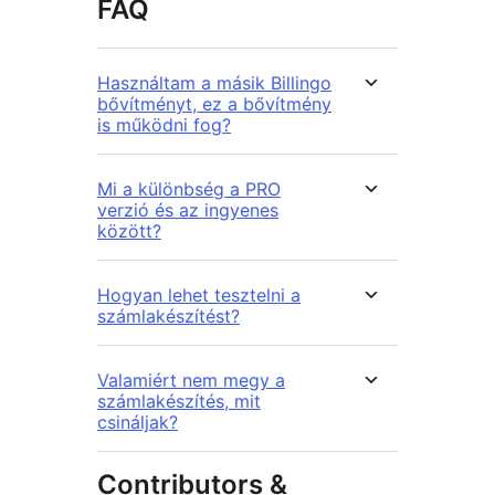
FAQ
Használtam a másik Billingo
bővítményt, ez a bővítmény
is működni fog?
Mi a különbség a PRO
verzió és az ingyenes
között?
Hogyan lehet tesztelni a
számlakészítést?
Valamiért nem megy a
számlakészítés, mit
csináljak?
Contributors &