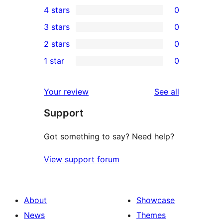
4 stars
0
5-
0
3 stars
0
star
4-
0
2 stars
0
reviews
star
3-
0
1 star
0
reviews
star
2-
0
reviews
star
1-
reviews
Your review
See all
reviews
star
Support
reviews
Got something to say? Need help?
View support forum
About
Showcase
News
Themes