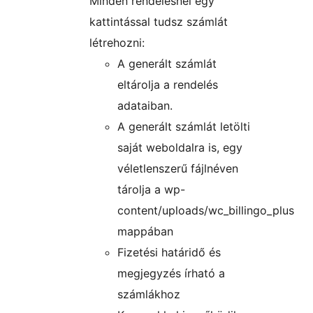
Minden rendelésnél egy
kattintással tudsz számlát
létrehozni:
A generált számlát
eltárolja a rendelés
adataiban.
A generált számlát letölti
saját weboldalra is, egy
véletlenszerű fájlnéven
tárolja a wp-
content/uploads/wc_billingo_plus
mappában
Fizetési határidő és
megjegyzés írható a
számlákhoz