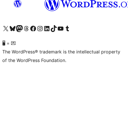
Visit our X (formerly Twitter) account
Visit our Bluesky account
Visit our Mastodon account
Visit our Threads account
Visit our Facebook page
Visit our Instagram account
Visit our LinkedIn account
Visit our TikTok account
Visit our YouTube channel
Visit our Tumblr account
🖥 = 💌
The WordPress® trademark is the intellectual property
of the WordPress Foundation.