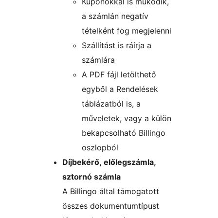
Kuponokkal is működik,
a számlán negatív
tételként fog megjelenni
Szállítást is ráírja a
számlára
A PDF fájl letölthető
egyből a Rendelések
táblázatból is, a
műveletek, vagy a külön
bekapcsolható Billingo
oszlopból
Díjbekérő, előlegszámla,
sztornó számla
A Billingo által támogatott
összes dokumentumtípust