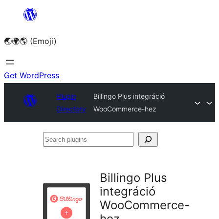
Skip
to
🌏🌍🌎 (Emoji)
content
Get WordPress
Plugin
Billingo Plus integráció
Directory
WooCommerce-hez
Search
plugins
Billingo Plus
integráció
WooCommerce-
hez