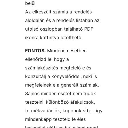
belül.
Az elkészült számla a rendelés
aloldalán és a rendelés listában az
utolsó oszlopban található PDF
ikonra kattintva letölthető.
FONTOS:
Mindenen esetben
ellenőrizd le, hogy a
számlakészítés megfelelő e és
konzultálj a könyvelőddel, neki is
megfelelnek e a generált számlák.
Sajnos minden esetet nem tudok
tesztelni, különböző áfakulcsok,
termékvariációk, kuponok stb…, így
mindenképp teszteld le éles
használat előtt és ha valami gond