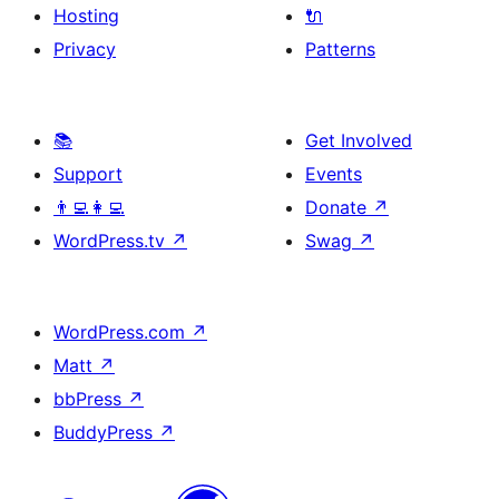
Hosting
🔌
Privacy
Patterns
📚
Get Involved
Support
Events
👨‍💻👩‍💻
Donate
↗
WordPress.tv
↗
Swag
↗
WordPress.com
↗
Matt
↗
bbPress
↗
BuddyPress
↗